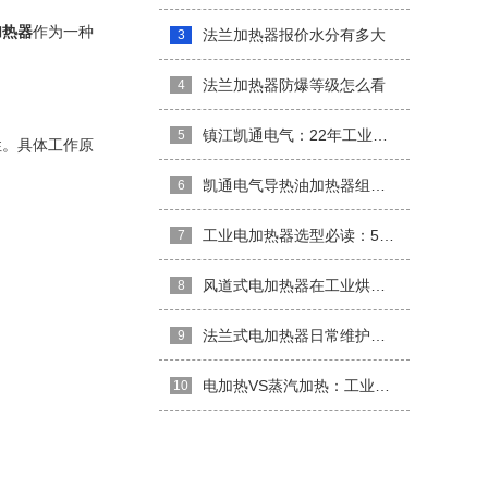
加热器
作为一种
法兰加热器报价水分有多大
3
法兰加热器防爆等级怎么看
4
镇江凯通电气：22年工业电加热器领域的技术沉淀
5
性。具体工作原
凯通电气导热油加热器组在大型化工项目中的应用案例
6
工业电加热器选型必读：5个关键参数深度解析
7
风道式电加热器在工业烘干领域的应用与实践
8
法兰式电加热器日常维护与常见故障排查手册
9
电加热VS蒸汽加热：工业能耗对比与转型趋势分析
10