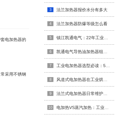
法兰加热器报价水分有多大
3
法兰加热器防爆等级怎么看
4
镇江凯通电气：22年工业电加热器领域的技术沉淀
5
护套电加热器的
凯通电气导热油加热器组在大型化工项目中的应用案例
6
工业电加热器选型必读：5个关键参数深度解析
7
通常采用不锈钢
风道式电加热器在工业烘干领域的应用与实践
8
法兰式电加热器日常维护与常见故障排查手册
9
电加热VS蒸汽加热：工业能耗对比与转型趋势分析
10