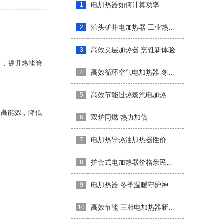
电加热器如何计算功率
1
泊头矿井电加热器 工业热能新选择
2
高效夹层加热器 烹饪新体验
3
备，提升热能管
高效循环空气电加热器 冬日温暖新选择
4
高效节能过热蒸汽电加热器革新
5
提高能效，降低
双炉同燃 热力加倍
6
电加热导热油加热器性价比之选
7
护套式电加热器价格亲民实惠
8
电加热器 冬季温暖守护神
9
高效节能 三相电加热器新升级
10