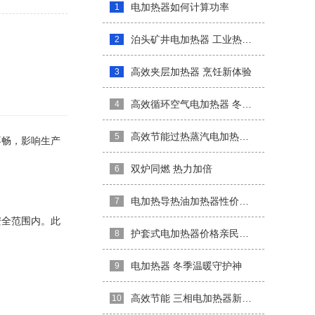
电加热器如何计算功率
1
泊头矿井电加热器 工业热能新选择
2
高效夹层加热器 烹饪新体验
3
高效循环空气电加热器 冬日温暖新选择
4
高效节能过热蒸汽电加热器革新
5
不畅，影响生产
双炉同燃 热力加倍
6
电加热导热油加热器性价比之选
7
安全范围内。此
护套式电加热器价格亲民实惠
8
电加热器 冬季温暖守护神
9
高效节能 三相电加热器新升级
10